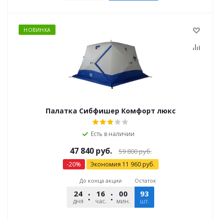
НОВИНКА
Палатка Сибфишер Комфорт люкс
Есть в наличии
47 840
руб.
59 800
руб.
-
20
%
Экономия
11 960
руб.
До конца акции
Остаток
24
16
00
93
14
дня
час.
мин.
шт.
сек.