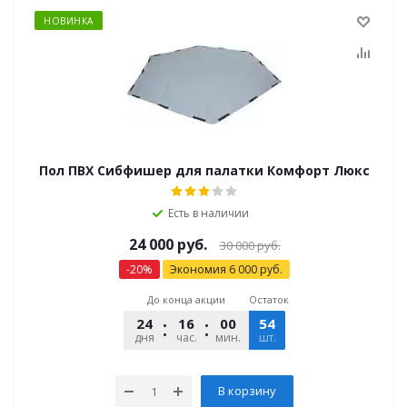
НОВИНКА
Пол ПВХ Сибфишер для палатки Комфорт Люкс
Есть в наличии
24 000
руб.
30 000
руб.
-
20
%
Экономия
6 000
руб.
До конца акции
Остаток
24
16
00
54
14
дня
час.
мин.
шт.
сек.
В корзину