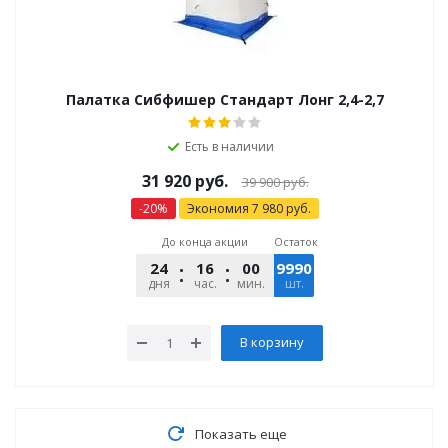
Палатка Сибфишер Стандарт Лонг 2,4-2,7
Есть в наличии
31 920
руб.
39 900
руб.
-
20
%
Экономия
7 980
руб.
До конца акции
Остаток
24
16
00
9990
14
дня
час.
мин.
шт.
сек.
В корзину
Показать еще