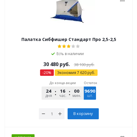
Палатка Сибфишер Стандарт Про 2,5-2,5
Есть в наличии
30 480
руб.
38 100
руб.
-
20
%
Экономия
7 620
руб.
До конца акции
Остаток
24
16
00
9690
14
дня
час.
мин.
шт.
сек.
В корзину