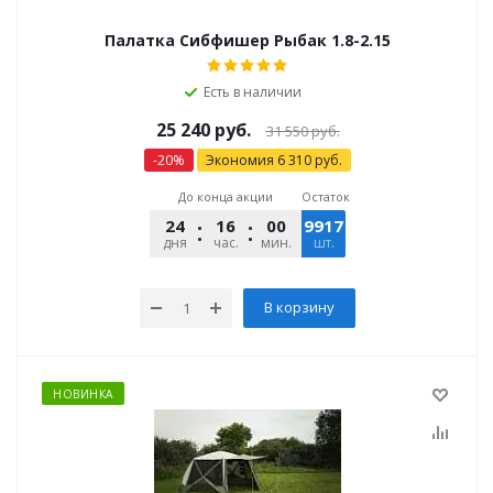
Палатка Сибфишер Рыбак 1.8-2.15
Есть в наличии
25 240
руб.
31 550
руб.
-
20
%
Экономия
6 310
руб.
До конца акции
Остаток
24
16
00
9917
14
дня
час.
мин.
шт.
сек.
В корзину
НОВИНКА